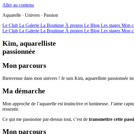
Aller au contenu
Aquarelle · Univers · Passion
Le Club
La Galerie
La Boutique
À propos
Le Blog
Les stages
Mon c
Le Club
La Galerie
La Boutique
À propos
Le Blog
Les stages
Mon c
Kim, aquarelliste
passionnée
Mon parcours
Bienvenue dans mon univers ! Je suis Kim, aquarelliste passionnée insta
Ma démarche
Mon approche de l’aquarelle est instinctive et lumineuse. J’aime capture
ressentir.
Ce qui me passionne par-dessus tout, c’est de
transmettre cette pass
Mon parcours