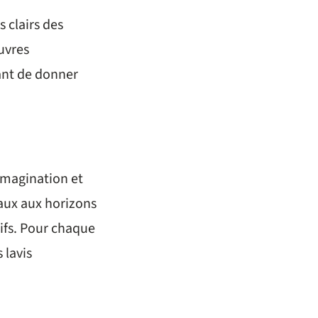
 clairs des
uvres
ant de donner
 imagination et
raux aux horizons
sifs. Pour chaque
 lavis