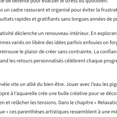
ulle de détente pour évacuer le stress du quotidien.
 un cadre rassurant et organisé pour éviter la frustra
sultats rapides et gratifiants sans longues années de p
ativité déclenche un renouveau intérieur. En exploran
èmes variés on libère des idées parfois enfouies on fo
retrouve le plaisir de créer sans contrainte. La confian
nd les retours personnalisés célèbrent chaque prog
vèle vite un allié du bien-être. Jouer avec l’eau les pi
pre à l’aquarelle crée une bulle créative pour se déc
n et relâcher les tensions. Dans le chapitre « Relaxati
que » ces parenthèses artistiques ressemblent à une mé