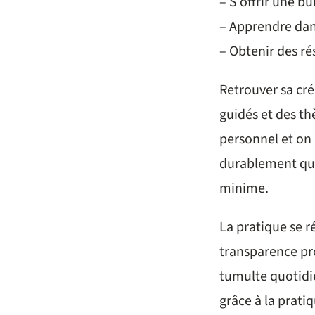
– S’offrir une b
– Apprendre dans
– Obtenir des ré
Retrouver sa cré
guidés et des th
personnel et on 
durablement qua
minime.
La pratique se ré
transparence pro
tumulte quotidie
grâce à la prati