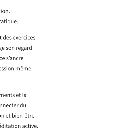
tion.
ratique.
t des exercices
rge son regard
ce s’ancre
ression même
gments et la
onnecter du
on et bien-être
ditation active.