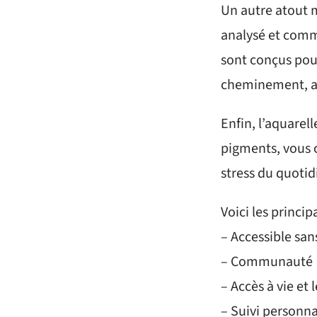
Un autre atout m
analysé et comm
sont conçus pour
cheminement, ap
Enfin, l’aquarel
pigments, vous c
stress du quotid
Voici les princip
– Accessible san
– Communauté
– Accès à vie et
– Suivi personna