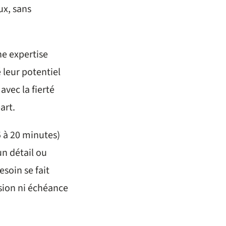
ux, sans
ne expertise
 leur potentiel
avec la fierté
art.
5 à 20 minutes)
un détail ou
soin se fait
ssion ni échéance