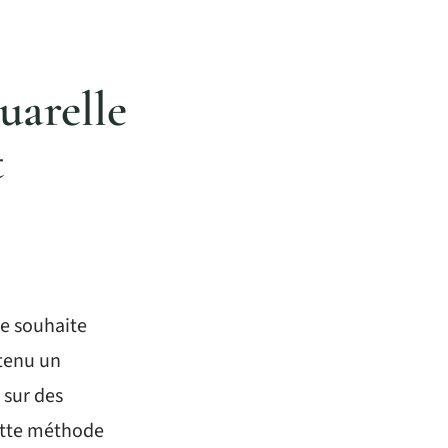
uarelle
t
ue souhaite
tenu un
 sur des
ette méthode